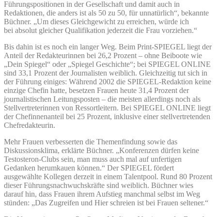
Führungspositionen in der Gesellschaft und damit auch in
Redaktionen, die anders ist als 50 zu 50, für unnatürlich“, bekannte
Büchner. „Um dieses Gleichgewicht zu erreichen, würde ich
bei absolut gleicher Qualifikation jederzeit die Frau vorziehen.“
Bis dahin ist es noch ein langer Weg. Beim Print-SPIEGEL liegt der
Anteil der Redakteurinnen bei 26,2 Prozent – ohne Beiboote wie
„Dein Spiegel“ oder „Spiegel Geschichte“; bei SPIEGEL ONLINE
sind 33,1 Prozent der Journalisten weiblich. Gleichzeitig tut sich in
der Führung einiges: Während 2002 die SPIEGEL-Redaktion keine
einzige Chefin hatte, besetzen Frauen heute 31,4 Prozent der
journalistischen Leitungsposten – die meisten allerdings noch als
Stellvertreterinnen von Ressortleitern. Bei SPIEGEL ONLINE liegt
der Chefinnenanteil bei 25 Prozent, inklusive einer stellvertretenden
Chefredakteurin.
Mehr Frauen verbesserten die Themenfindung sowie das
Diskussionsklima, erklärte Büchner. „Konferenzen dürfen keine
Testosteron-Clubs sein, man muss auch mal auf unfertigen
Gedanken herumkauen können.“ Der SPIEGEL fördert
ausgewählte Kollegen derzeit in einem Talentpool. Rund 80 Prozent
dieser Führungsnachwuchskräfte sind weiblich. Büchner wies
darauf hin, dass Frauen ihrem Aufstieg manchmal selbst im Weg
stünden: „Das Zugreifen und Hier schreien ist bei Frauen seltener.“