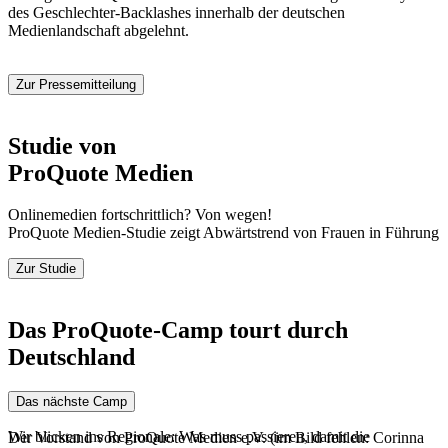
des Geschlechter-Backlashes innerhalb der deutschen
Medienlandschaft abgelehnt.
Zur Pressemitteilung
Studie von
ProQuote Medien
Onlinemedien fortschrittlich? Von wegen!
ProQuote Medien-Studie zeigt Abwärtstrend von Frauen in Führung
Zur Studie
Das ProQuote-Camp tourt durch
Deutschland
Das nächste Camp
Wir blicken ins Regionale: Was muss passieren, damit die
Der Vorstand von ProQuote Medien e.V. (im Bild fehlen: Corinna