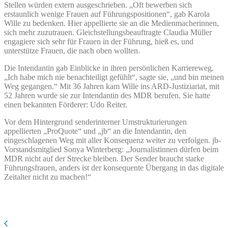
Stellen würden extern ausgeschrieben. „Oft bewerben sich
erstaunlich wenige Frauen auf Führungspositionen“, gab Karola
Wille zu bedenken. Hier appellierte sie an die Medienmacherinnen,
sich mehr zuzutrauen. Gleichstellungsbeauftragte Claudia Müller
engagiere sich sehr für Frauen in der Führung, hieß es, und
unterstütze Frauen, die nach oben wollten.
Die Intendantin gab Einblicke in ihren persönlichen Karriereweg.
„Ich habe mich nie benachteiligt gefühlt“, sagte sie, „und bin meinen
Weg gegangen.“ Mit 36 Jahren kam Wille ins ARD-Justiziariat, mit
52 Jahren wurde sie zur Intendantin des MDR berufen. Sie hatte
einen bekannten Förderer: Udo Reiter.
Vor dem Hintergrund senderinterner Umstrukturierungen
appellierten „ProQuote“ und „jb“ an die Intendantin, den
eingeschlagenen Weg mit aller Konsequenz weiter zu verfolgen. jb-
Vorstandsmitglied Sonya Winterberg: „Journalistinnen dürfen beim
MDR nicht auf der Strecke bleiben. Der Sender braucht starke
Führungsfrauen, anders ist der konsequente Übergang in das digitale
Zeitalter nicht zu machen!“