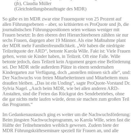
(jb), Claudia Müller
(Gleichstellungsbeauftragte des MDR)
So gäbe es im MDR zwar eine Frauenquote von 25 Prozent auf
allen Führungsebenen – aber, so kritisierten es ProQuote und jb, die
journalistischen Führungspositionen seien weitaus weniger mit
Frauen besetzt: In den oberen drei Hierarchieebenen zählten sie nur
sechs Frauen, dagegen aber 19 Männer. Als eine Maßnahme plant
der MDR mehr Familienfreundlichkeit. „Wir haben die niedrigste
Teilzeitquote der ARD“, betonte Karola Wille. Fakt ist: Viele Frauen
gehen, wenn sie Kinder haben, in Teilzeit. Oft eine Falle. Wille
betonte jedoch, dass Teilzeit kein Argument gegen eine Beförderung
sei. Der MDR stelle außerdem Plätze in einem sendernahen
Kindergarten zur Verfügung, doch „anstellen müssen sich alle“, und:
Der Nachwuchs von freien Mitarbeiterinnen und Mitarbeitern muss
draußen bleiben. „Das ist ein Unding“, sagte ProQuote-Vorstand Dr.
Sylvia Nagel. „Auch beim MDR, wie bei allen anderen ARD-
Anstalten, sind die Freien das Rückgrat des Sendebetriebes, ohne
die gar nichts mehr laufen würde, denn sie machen zum großen Teil
das Programm.“
Im Gedankenaustausch ging es weiter um die Nachwuchsförderung:
Beim jüngsten Nachwuchsprogramm, so Karola Wille, seien fast die
Hälfte der Teilnehmenden weiblich gewesen. Zudem biete der
MDR Führungskräfteseminare speziell für Frauen an, und alle