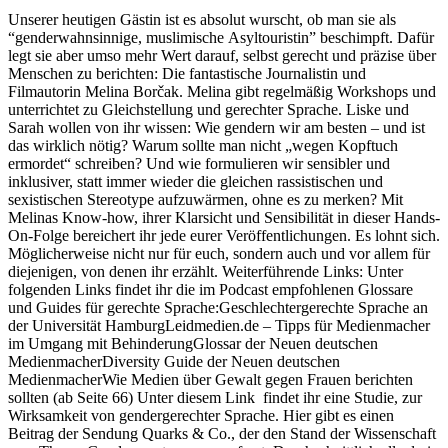
Unserer heutigen Gästin ist es absolut wurscht, ob man sie als
“genderwahnsinnige, muslimische Asyltouristin” beschimpft. Dafür
legt sie aber umso mehr Wert darauf, selbst gerecht und präzise über
Menschen zu berichten: Die fantastische Journalistin und
Filmautorin Melina Borčak. Melina gibt regelmäßig Workshops und
unterrichtet zu Gleichstellung und gerechter Sprache. Liske und
Sarah wollen von ihr wissen: Wie gendern wir am besten – und ist
das wirklich nötig? Warum sollte man nicht „wegen Kopftuch
ermordet“ schreiben? Und wie formulieren wir sensibler und
inklusiver, statt immer wieder die gleichen rassistischen und
sexistischen Stereotype aufzuwärmen, ohne es zu merken? Mit
Melinas Know-how, ihrer Klarsicht und Sensibilität in dieser Hands-
On-Folge bereichert ihr jede eurer Veröffentlichungen. Es lohnt sich.
Möglicherweise nicht nur für euch, sondern auch und vor allem für
diejenigen, von denen ihr erzählt. Weiterführende Links: Unter
folgenden Links findet ihr die im Podcast empfohlenen Glossare
und Guides für gerechte Sprache:Geschlechtergerechte Sprache an
der Universität HamburgLeidmedien.de – Tipps für Medienmacher
im Umgang mit BehinderungGlossar der Neuen deutschen
MedienmacherDiversity Guide der Neuen deutschen
MedienmacherWie Medien über Gewalt gegen Frauen berichten
sollten (ab Seite 66) Unter diesem Link findet ihr eine Studie, zur
Wirksamkeit von gendergerechter Sprache. Hier gibt es einen
Beitrag der Sendung Quarks & Co., der den Stand der Wissenschaft