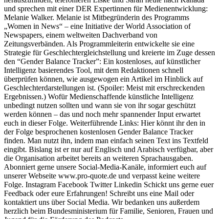
und sprechen mit einer DER Expertinnen für Medienentwicklung:
Melanie Walker. Melanie ist Mitbegründerin des Programms
„Women in News“ – eine Initiative der World Association of
Newspapers, einem weltweiten Dachverband von
Zeitungsverbänden. Als Programmleiterin entwickelte sie eine
Strategie für Geschlechtergleichstellung und kreierte im Zuge dessen
den “Gender Balance Tracker”: Ein kostenloses, auf künstlicher
Intelligenz basierendes Tool, mit dem Redaktionen schnell
überprüfen können, wie ausgewogen ein Artikel im Hinblick auf
Geschlechterdarstellungen ist. (Spoiler: Meist mit erschreckenden
Ergebnissen.) Wofür Medienschaffende künstliche Intelligenz
unbedingt nutzen sollten und wann sie von ihr sogar geschützt
werden können – das und noch mehr spannender Input erwartet
euch in dieser Folge. Weiterführende Links: Hier könnt ihr den in
der Folge besprochenen kostenlosen Gender Balance Tracker
finden. Man nutzt ihn, indem man einfach seinen Text ins Textfeld
eingibt. Bislang ist er nur auf Englisch und Arabisch verfügbar, aber
die Organisation arbeitet bereits an weiteren Sprachausgaben.
Abonniert gerne unsere Social-Media-Kanäle, informiert euch auf
unserer Webseite www.pro-quote.de und verpasst keine weitere
Folge. Instagram Facebook Twitter Linkedin Schickt uns gerne euer
Feedback oder eure Erfahrungen! Schreibt uns eine Mail oder
kontaktiert uns über Social Media. Wir bedanken uns außerdem
herzlich beim Bundesministerium für Familie, Senioren, Frauen und