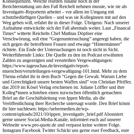
Konsequenzen. Welche Hürden Juliane noch in der
Berichterstattung um den Fall Reichelt nehmen musste, wie sie als
Investigativ-Reporterin arbeitet – vor allem im Umgang mit
schutzbedürftigen Quellen – und was sie Kolleginnen mit auf den
Weg geben will, erfahrt ihr in dieser Folge. Übrigens: Nach unserer
Aufnahme entwickelte sich der Fall abermals weiter. Laut „Financal
Times“ witterte Reichelts Chef Mathias Döpfner eine
Verschwörung, soll eine “Gegenuntersuchung” angeregt haben, die
sich gegen die betroffenen Frauen und etwaige “Hintermänner”
richtete. Ein Ende der Untersuchungen ist noch nicht in Sicht.
Weiterführende Links: Die Quelle zu den im Podcast erwähnten
Zahlen zu angezeigten und verurteilten Vergewaltigungen:
https://www.tagesschau.de/investigativ/report-
muenchen/verurteilungen-vergewaltigung-101.html. Mehr zu dem
Thema erfahrt ihr in dem Buch “Gegen die Gewalt. Warum Liebe
und Gerechtigkeit unsere besten Waffen sind” von Christian Pfeiffer,
das 2019 im Kösel Verlag erschienen ist. Juliane Löffler und ihre
Kolleg*innen schrieben einen inzwischen öffentlich gemachten
Brief an die Geschäftsleitung von Ippen Media, als die
Veröffentlichung ihrer Recherche untersagt wurde. Den Brief könnt
ihr hier nachlesen: https://uebermedien.de/wp-
content/uploads/2021/10/ippen_investigativ_brief.pdf Abonniert
gerne unsere Social-Media-Kanäle, informiert euch auf unserer
Webseite www.pro-quote.de und verpasst keine weitere Folge.
Instagram Facebook Twitter Schickt uns gerne euer Feedback, eure