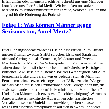
Erfahrungen oder Themenvorschläge! Schreibt uns eine Mail oder
kontaktiert uns über Social Media. Wir bedanken uns außerdem
herzlich beim Bundesministerium für Familie, Senioren, Frauen und
Jugend für die Förderung des Podcasts
Folge 1: Was können Männer gegen
Sexismus tun, Aurel Mertz?
Euer Lieblingspodcast “Macht’s Gleich!” ist zurück! Zum Auftakt
unserer frischen zweiten Staffel sprechen Liske und Sarah mit
niemand Geringerem als Comedian, Moderator und Tweet-
Maschine Aurel Mertz! Der Schauspieler und Podcaster schafft seit
Jahren durch feministische Sketche und aufklärerische Beiträge ein
kritisches Bewusstsein für Themen sozialer Gerechtigkeit. Mit Aurel
besprechen Liske und Sarah, was es bedeutet, sich als Mann für
Feminismus einzusetzen, ein sogenannter “Ally” zu sein. Wie geht
man als Mann mit seinen Freund*innen oder Kolleg*innen um, die
sexistisch handeln oder reden? Ist Feminismus ein Mode-Thema?
Und haben Männer auch etwas von Gleichberechtigung? Warum es
Aurel wichtig ist, sexistische Äußerungen oder rassistisches
Verhalten in seinem Umfeld nicht unwidersprochen zu lassen und
was es mit “Bonuspimmelpunkten” auf sich hat – das und vieles