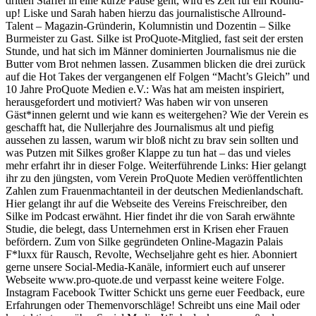
dritten Staffel in eine kurze Pause geht, wird es Zeit für ein Round-
up! Liske und Sarah haben hierzu das journalistische Allround-
Talent – Magazin-Gründerin, Kolumnistin und Dozentin – Silke
Burmeister zu Gast. Silke ist ProQuote-Mitglied, fast seit der ersten
Stunde, und hat sich im Männer dominierten Journalismus nie die
Butter vom Brot nehmen lassen. Zusammen blicken die drei zurück
auf die Hot Takes der vergangenen elf Folgen “Macht’s Gleich” und
10 Jahre ProQuote Medien e.V.: Was hat am meisten inspiriert,
herausgefordert und motiviert? Was haben wir von unseren
Gäst*innen gelernt und wie kann es weitergehen? Wie der Verein es
geschafft hat, die Nullerjahre des Journalismus alt und piefig
aussehen zu lassen, warum wir bloß nicht zu brav sein sollten und
was Putzen mit Silkes großer Klappe zu tun hat – das und vieles
mehr erfahrt ihr in dieser Folge. Weiterführende Links: Hier gelangt
ihr zu den jüngsten, vom Verein ProQuote Medien veröffentlichten
Zahlen zum Frauenmachtanteil in der deutschen Medienlandschaft.
Hier gelangt ihr auf die Webseite des Vereins Freischreiber, den
Silke im Podcast erwähnt. Hier findet ihr die von Sarah erwähnte
Studie, die belegt, dass Unternehmen erst in Krisen eher Frauen
befördern. Zum von Silke gegründeten Online-Magazin Palais
F*luxx für Rausch, Revolte, Wechseljahre geht es hier. Abonniert
gerne unsere Social-Media-Kanäle, informiert euch auf unserer
Webseite www.pro-quote.de und verpasst keine weitere Folge.
Instagram Facebook Twitter Schickt uns gerne euer Feedback, eure
Erfahrungen oder Themenvorschläge! Schreibt uns eine Mail oder