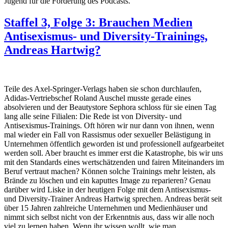
Jugend für die Förderung des Podcasts.
Staffel 3, Folge 3: Brauchen Medien
Antisexismus- und Diversity-Trainings,
Andreas Hartwig?
Teile des Axel-Springer-Verlags haben sie schon durchlaufen,
Adidas-Vertriebschef Roland Auschel musste gerade eines
absolvieren und der Beautystore Sephora schloss für sie einen Tag
lang alle seine Filialen: Die Rede ist von Diversity- und
Antisexismus-Trainings. Oft hören wir nur dann von ihnen, wenn
mal wieder ein Fall von Rassismus oder sexueller Belästigung in
Unternehmen öffentlich geworden ist und professionell aufgearbeitet
werden soll. Aber braucht es immer erst die Katastrophe, bis wir uns
mit den Standards eines wertschätzenden und fairen Miteinanders im
Beruf vertraut machen? Können solche Trainings mehr leisten, als
Brände zu löschen und ein kaputtes Image zu reparieren? Genau
darüber wird Liske in der heutigen Folge mit dem Antisexismus-
und Diversity-Trainer Andreas Hartwig sprechen. Andreas berät seit
über 15 Jahren zahlreiche Unternehmen und Medienhäuser und
nimmt sich selbst nicht von der Erkenntnis aus, dass wir alle noch
viel zu lernen haben. Wenn ihr wissen wollt, wie man