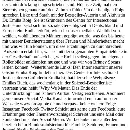
der Unterdrückung eingeschrieben sind. Höchste Zeit, mal den
Stereotypen genauer auf den Zahn zu fühlen! In der heutigen Folge
sprechen Liske und Sarah mit der Bestseller-Autorin und Aktivistin
Dr. Emilia Roig. Sie ist Gründerin des Center for Intersectional
Justice und setzt sich für soziale Gerechtigkeit in Deutschland und
Europa ein. Emilia erklärt, wie sehr unser mediales Weltbild von
weißen, wohlhabenden Männern geprägt wurde, was das bis heute
mit unserer Berichterstattung über Frauen und Minderheiten macht
und was wir tun können, um diese Erzählungen zu durchbrechen.
Außerdem erfahrt ihr, was es mit der sogenannten Empathielücke in
der Gesellschaft auf sich hat, wie Emilia selbst gegen ihre eigenen
Rollenbilder ankämpfen musste und was wir von Britney Spears
lernen können. Weiterführende Links: Den Internetauftritt unserer
Gästin Emilia Roig findet ihr hier. Das Center for Intersectional
Justice, deren Gründerin Emilia ist, hat hier seine Webpräsenz.
Emilias Buch, das wochenlang in der Spiegel-Bestsellerliste
vertreten war, heißt “Why We Matter. Das Ende der
Unterdrückung” und ist beim Aufbau Verlag erschienen. Abonniert
gerne unsere Social-Media-Kanäle, informiert euch auf unserer
Webseite www.pro-quote.de und verpasst keine weitere Folge.
Instagram Facebook Twitter Schickt uns gerne euer Feedback, eure
Erfahrungen oder Themenvorschläge! Schreibt uns eine Mail oder
kontaktiert uns über Social Media. Wir bedanken uns außerdem
herzlich beim Bundesministerium für Familie, Senioren, Frauen und
Jugend für die Förderung des Podcasts