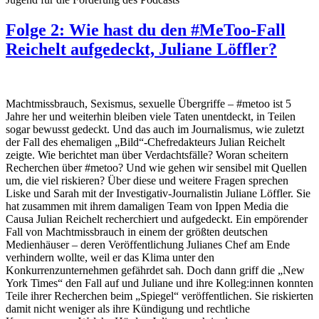
Folge 2: Wie hast du den #MeToo-Fall
Reichelt aufgedeckt, Juliane Löffler?
Machtmissbrauch, Sexismus, sexuelle Übergriffe – #metoo ist 5
Jahre her und weiterhin bleiben viele Taten unentdeckt, in Teilen
sogar bewusst gedeckt. Und das auch im Journalismus, wie zuletzt
der Fall des ehemaligen „Bild“-Chefredakteurs Julian Reichelt
zeigte. Wie berichtet man über Verdachtsfälle? Woran scheitern
Recherchen über #metoo? Und wie gehen wir sensibel mit Quellen
um, die viel riskieren? Über diese und weitere Fragen sprechen
Liske und Sarah mit der Investigativ-Journalistin Juliane Löffler. Sie
hat zusammen mit ihrem damaligen Team von Ippen Media die
Causa Julian Reichelt recherchiert und aufgedeckt. Ein empörender
Fall von Machtmissbrauch in einem der größten deutschen
Medienhäuser – deren Veröffentlichung Julianes Chef am Ende
verhindern wollte, weil er das Klima unter den
Konkurrenzunternehmen gefährdet sah. Doch dann griff die „New
York Times“ den Fall auf und Juliane und ihre Kolleg:innen konnten
Teile ihrer Recherchen beim „Spiegel“ veröffentlichen. Sie riskierten
damit nicht weniger als ihre Kündigung und rechtliche