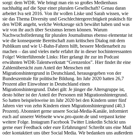
sorgt: dem WDR. Wie bringt man ein so großes Medienhaus
nachhaltig auf die Spur einer pluralen Gesellschaft? Genau daran
arbeitet Iva seit 2016. Von ihr wollen Liske und Sarah wissen, wie
sie das Thema Diversity und Geschlechtergerechtigkeit praktisch für
den WDR angeht, welche Werkzeuge sich bewährt haben und was
wir von ihr auch über Sexismus lernen können. Warum
Nachwuchsförderung für pluralen Journalismus ebenso elementar ist
wie die konsequente Bereitschaft zum kritischen Dialog mit dem
Publikum und wie U-Bahn-Fahren hilft, bessere Medienarbeit zu
machen – das und vieles mehr erfahrt ihr in dieser hochinteressanten
Folge! Weiterführende Links: Hier gelangt ihr zur im Podcast
erwähnten WDR-Talentwerkstatt “Grenzenlos”. Hier findet ihr eine
Zahlenübersicht zum Anteil der Menschen mit
Migrationshintergrund in Deutschland, herausgegeben von der
Bundeszentrale für politische Bildung. Im Jahr 2020 hatten 26,7
Prozent aller Einwohner in Deutschland einen
Migrationshintergrund. Dabei gilt: Je jünger die Altersgruppe ist,
desto höher ist der Anteil der Personen mit Migrationshintergrund.
So hatten beispielsweise im Jahr 2020 bei den Kindern unter fünf
Jahren vier von zehn Kindern einen Migrationshintergrund (40,3
Prozent). Abonniert gerne unsere Social-Media-Kanäle, informiert
euch auf unserer Webseite www.pro-quote.de und verpasst keine
weitere Folge. Instagram Facebook Twitter Linkedin Schickt uns
gerne euer Feedback oder eure Erfahrungen! Schreibt uns eine Mail
oder kontaktiert uns über Social Media. Wir bedanken uns außerdem