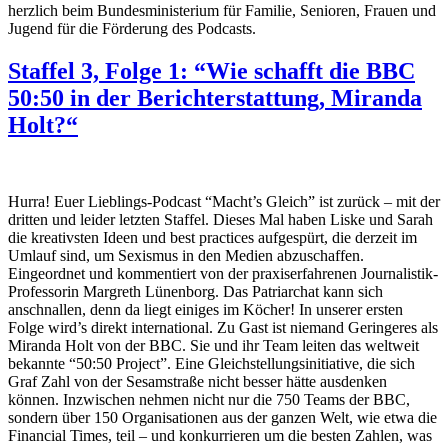
herzlich beim Bundesministerium für Familie, Senioren, Frauen und
Jugend für die Förderung des Podcasts.
Staffel 3, Folge 1: “Wie schafft die BBC
50:50 in der Berichterstattung, Miranda
Holt?“
Hurra! Euer Lieblings-Podcast “Macht’s Gleich” ist zurück – mit der
dritten und leider letzten Staffel. Dieses Mal haben Liske und Sarah
die kreativsten Ideen und best practices aufgespürt, die derzeit im
Umlauf sind, um Sexismus in den Medien abzuschaffen.
Eingeordnet und kommentiert von der praxiserfahrenen Journalistik-
Professorin Margreth Lünenborg. Das Patriarchat kann sich
anschnallen, denn da liegt einiges im Köcher! In unserer ersten
Folge wird’s direkt international. Zu Gast ist niemand Geringeres als
Miranda Holt von der BBC. Sie und ihr Team leiten das weltweit
bekannte “50:50 Project”. Eine Gleichstellungsinitiative, die sich
Graf Zahl von der Sesamstraße nicht besser hätte ausdenken
können. Inzwischen nehmen nicht nur die 750 Teams der BBC,
sondern über 150 Organisationen aus der ganzen Welt, wie etwa die
Financial Times, teil – und konkurrieren um die besten Zahlen, was