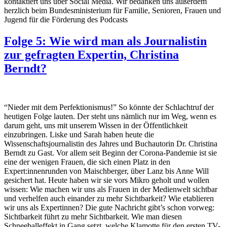
kontaktiert uns über Social Media. Wir bedanken uns außerdem
herzlich beim Bundesministerium für Familie, Senioren, Frauen und
Jugend für die Förderung des Podcasts
Folge 5: Wie wird man als Journalistin
zur gefragten Expertin, Christina
Berndt?
“Nieder mit dem Perfektionismus!” So könnte der Schlachtruf der
heutigen Folge lauten. Der steht uns nämlich nur im Weg, wenn es
darum geht, uns mit unserem Wissen in der Öffentlichkeit
einzubringen. Liske und Sarah haben heute die
Wissenschaftsjournalistin des Jahres und Buchautorin Dr. Christina
Berndt zu Gast. Vor allem seit Beginn der Corona-Pandemie ist sie
eine der wenigen Frauen, die sich einen Platz in den
Expert:innenrunden von Maischberger, über Lanz bis Anne Will
gesichert hat. Heute haben wir sie vors Mikro geholt und wollen
wissen: Wie machen wir uns als Frauen in der Medienwelt sichtbar
und verhelfen auch einander zu mehr Sichtbarkeit? Wie etablieren
wir uns als Expertinnen? Die gute Nachricht gibt’s schon vorweg:
Sichtbarkeit führt zu mehr Sichtbarkeit. Wie man diesen
Schneeballeffekt in Gang setzt, welche Klamotte für den ersten TV-